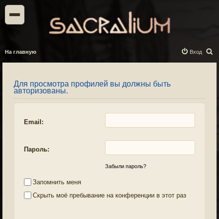
П
На главную
Вход
о
и
Для просмотра профилей вы должны быть
с
авторизованы.
к
Email:
Пароль:
Забыли пароль?
Запомнить меня
Скрыть моё пребывание на конференции в этот раз