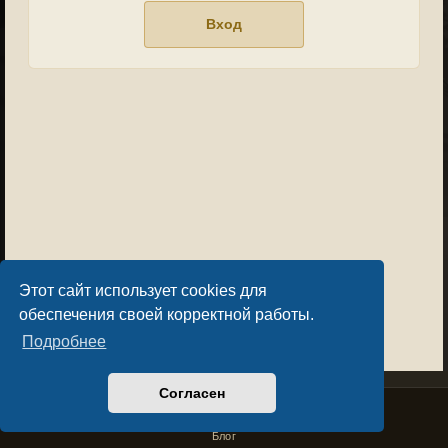
Этот сайт использует cookies для
обеспечения своей корректной работы.
Подробнее
Согласен
Privacy Policy
License Agreement
Copyright © Sacralium Games 2023-
2026
business@sacralium.game
Блог