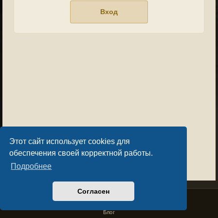
Этот сайт использует cookies для
обеспечения своей корректной работы.
Подробнее
Согласен
Privacy Policy
License Agreement
Copyright © Sacralium Games 2023-
2026
business@sacralium.game
Блог