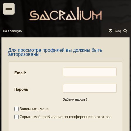
П
На главную
Вход
о
и
Для просмотра профилей вы должны быть
с
авторизованы.
к
Email:
Пароль:
Забыли пароль?
Запомнить меня
Скрыть моё пребывание на конференции в этот раз