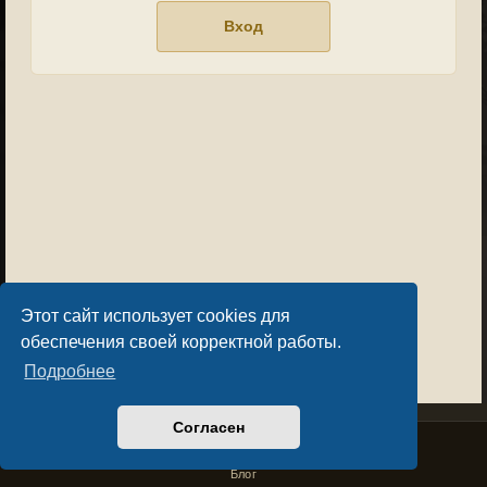
Этот сайт использует cookies для
обеспечения своей корректной работы.
Подробнее
Согласен
Privacy Policy
License Agreement
Copyright © Sacralium Games 2023-
2026
business@sacralium.game
Блог