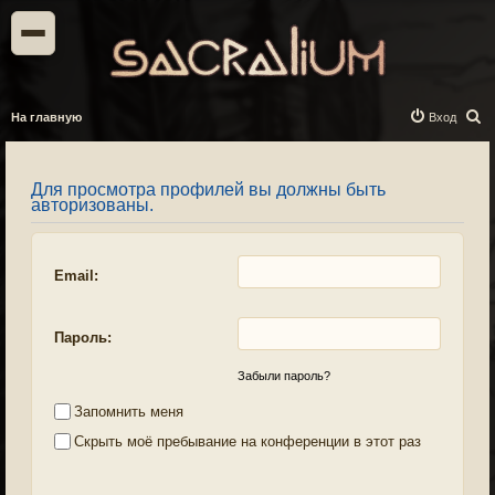
П
На главную
Вход
о
и
Для просмотра профилей вы должны быть
с
авторизованы.
к
Email:
Пароль:
Забыли пароль?
Запомнить меня
Скрыть моё пребывание на конференции в этот раз