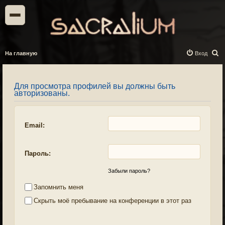
П
На главную
Вход
о
и
Для просмотра профилей вы должны быть
с
авторизованы.
к
Email:
Пароль:
Забыли пароль?
Запомнить меня
Скрыть моё пребывание на конференции в этот раз