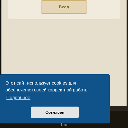
Этот сайт использует cookies для
обеспечения своей корректной работы.
Подробнее
Согласен
Privacy Policy
License Agreement
Copyright © Sacralium Games 2023-
2026
business@sacralium.game
Блог