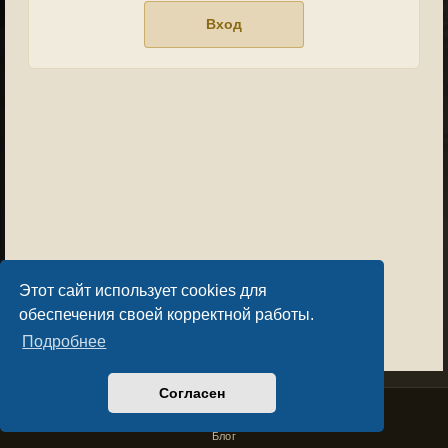
Этот сайт использует cookies для
обеспечения своей корректной работы.
Подробнее
Согласен
Privacy Policy
License Agreement
Copyright © Sacralium Games 2023-
2026
business@sacralium.game
Блог