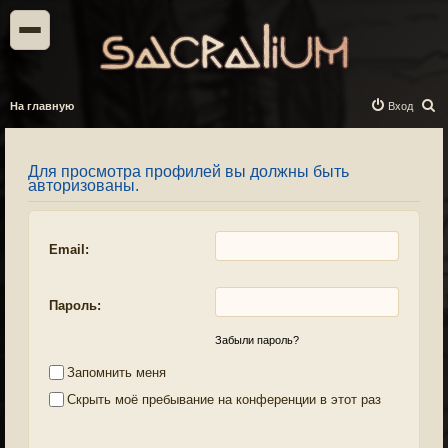
П
На главную
Вход
о
и
Для просмотра профилей вы должны быть
с
авторизованы.
к
Email:
Пароль:
Забыли пароль?
Запомнить меня
Скрыть моё пребывание на конференции в этот раз