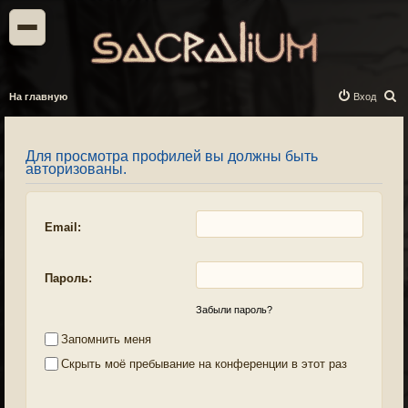
П
На главную
Вход
о
и
Для просмотра профилей вы должны быть
с
авторизованы.
к
Email:
Пароль:
Забыли пароль?
Запомнить меня
Скрыть моё пребывание на конференции в этот раз