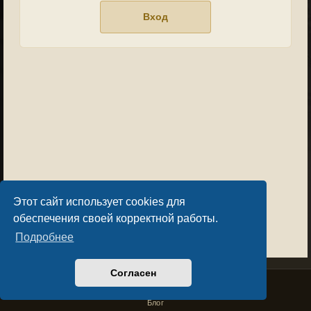
Этот сайт использует cookies для
обеспечения своей корректной работы.
Подробнее
Согласен
Privacy Policy
License Agreement
Copyright © Sacralium Games 2023-
2026
business@sacralium.game
Блог