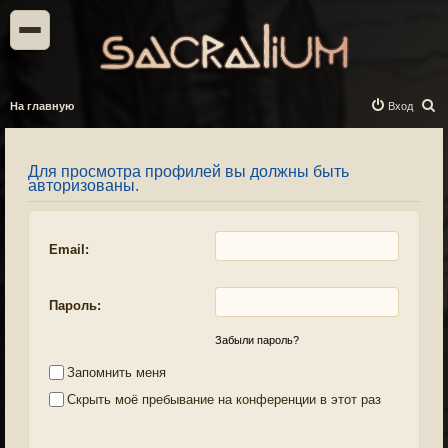
П
На главную
Вход
о
и
Для просмотра профилей вы должны быть
с
авторизованы.
к
Email:
Пароль:
Забыли пароль?
Запомнить меня
Скрыть моё пребывание на конференции в этот раз