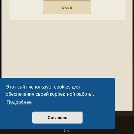
Этот сайт использует cookies для
обеспечения своей корректной работы.
Подробнее
Согласен
Privacy Policy
License Agreement
Copyright © Sacralium Games 2023-
2026
business@sacralium.game
Блог