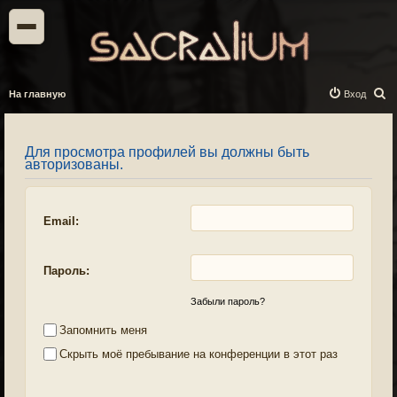
П
На главную
Вход
о
и
Для просмотра профилей вы должны быть
с
авторизованы.
к
Email:
Пароль:
Забыли пароль?
Запомнить меня
Скрыть моё пребывание на конференции в этот раз