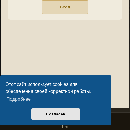
Этот сайт использует cookies для
обеспечения своей корректной работы.
Подробнее
Согласен
Privacy Policy
License Agreement
Copyright © Sacralium Games 2023-
2026
business@sacralium.game
Блог