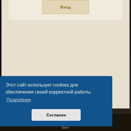
Этот сайт использует cookies для
обеспечения своей корректной работы.
Подробнее
Согласен
Privacy Policy
License Agreement
Copyright © Sacralium Games 2023-
2026
business@sacralium.game
Блог