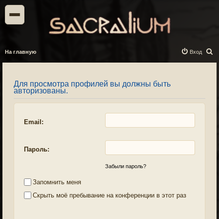
П
На главную
Вход
о
и
Для просмотра профилей вы должны быть
с
авторизованы.
к
Email:
Пароль:
Забыли пароль?
Запомнить меня
Скрыть моё пребывание на конференции в этот раз