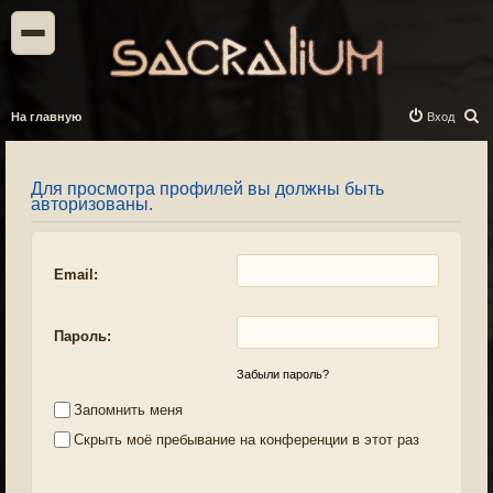
П
На главную
Вход
о
и
Для просмотра профилей вы должны быть
с
авторизованы.
к
Email:
Пароль:
Забыли пароль?
Запомнить меня
Скрыть моё пребывание на конференции в этот раз