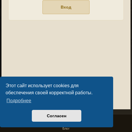
Этот сайт использует cookies для
обеспечения своей корректной работы.
Подробнее
Согласен
Privacy Policy
License Agreement
Copyright © Sacralium Games 2023-
2026
business@sacralium.game
Блог