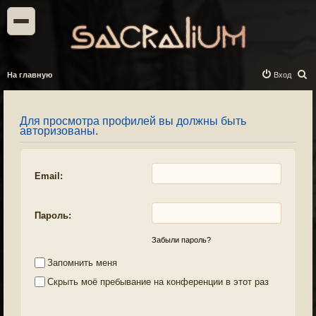
П
На главную
Вход
о
и
Для просмотра профилей вы должны быть
с
авторизованы.
к
Email:
Пароль:
Забыли пароль?
Запомнить меня
Скрыть моё пребывание на конференции в этот раз