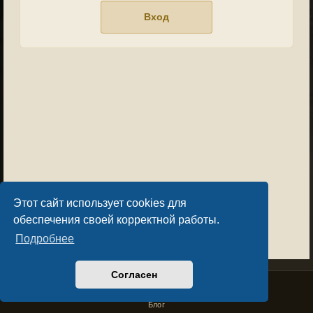
Этот сайт использует cookies для
обеспечения своей корректной работы.
Подробнее
Согласен
Privacy Policy
License Agreement
Copyright © Sacralium Games 2023-
2026
business@sacralium.game
Блог