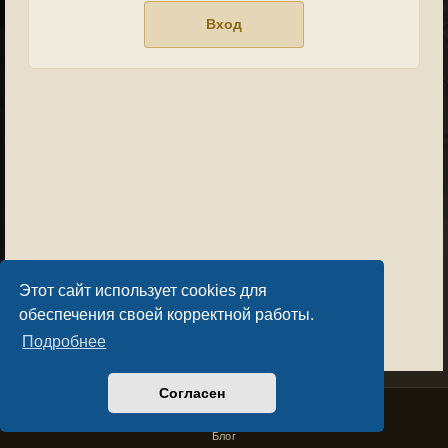
Этот сайт использует cookies для
обеспечения своей корректной работы.
Подробнее
Согласен
Privacy Policy
License Agreement
Copyright © Sacralium Games 2023-
2026
business@sacralium.game
Блог