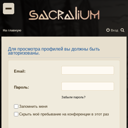
П
На главную
Вход
о
и
Для просмотра профилей вы должны быть
с
авторизованы.
к
Email:
Пароль:
Забыли пароль?
Запомнить меня
Скрыть моё пребывание на конференции в этот раз