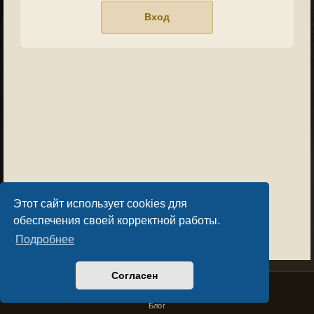
Этот сайт использует cookies для
обеспечения своей корректной работы.
Подробнее
Согласен
Privacy Policy
License Agreement
Copyright © Sacralium Games 2023-
2026
business@sacralium.game
Блог