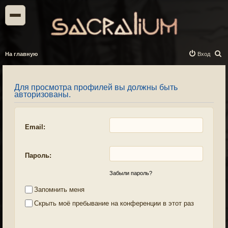
П
На главную
Вход
о
и
Для просмотра профилей вы должны быть
с
авторизованы.
к
Email:
Пароль:
Забыли пароль?
Запомнить меня
Скрыть моё пребывание на конференции в этот раз