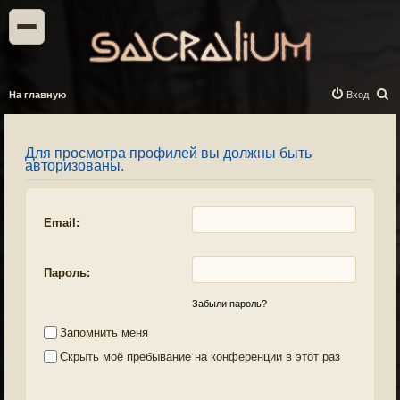
П
На главную
Вход
о
и
Для просмотра профилей вы должны быть
с
авторизованы.
к
Email:
Пароль:
Забыли пароль?
Запомнить меня
Скрыть моё пребывание на конференции в этот раз