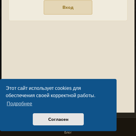
Этот сайт использует cookies для
обеспечения своей корректной работы.
Подробнее
Согласен
Privacy Policy
License Agreement
Copyright © Sacralium Games 2023-
2026
business@sacralium.game
Блог