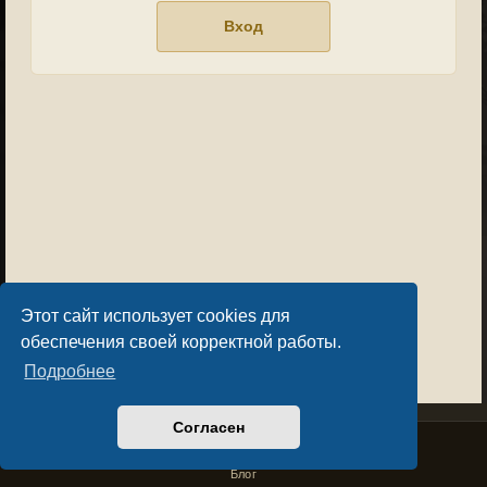
Этот сайт использует cookies для
обеспечения своей корректной работы.
Подробнее
Согласен
Privacy Policy
License Agreement
Copyright © Sacralium Games 2023-
2026
business@sacralium.game
Блог