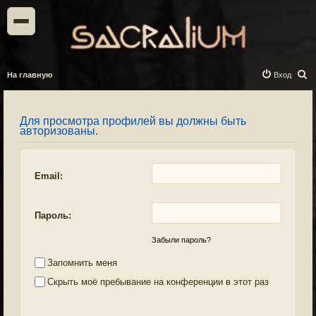
П
На главную
Вход
о
и
Для просмотра профилей вы должны быть
с
авторизованы.
к
Email:
Пароль:
Забыли пароль?
Запомнить меня
Скрыть моё пребывание на конференции в этот раз