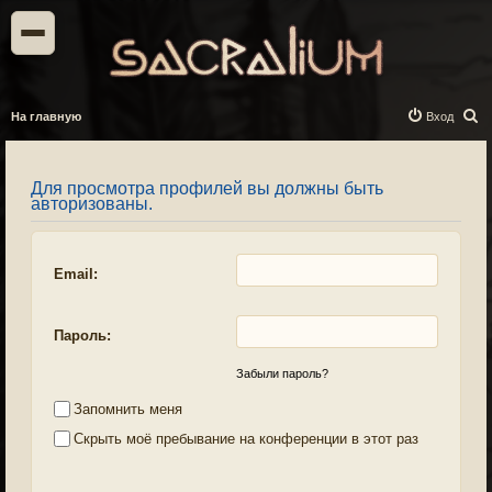
П
На главную
Вход
о
и
Для просмотра профилей вы должны быть
с
авторизованы.
к
Email:
Пароль:
Забыли пароль?
Запомнить меня
Скрыть моё пребывание на конференции в этот раз