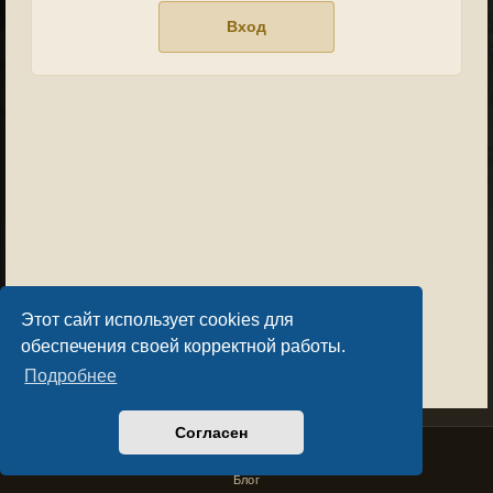
Этот сайт использует cookies для
обеспечения своей корректной работы.
Подробнее
Согласен
Privacy Policy
License Agreement
Copyright © Sacralium Games 2023-
2026
business@sacralium.game
Блог