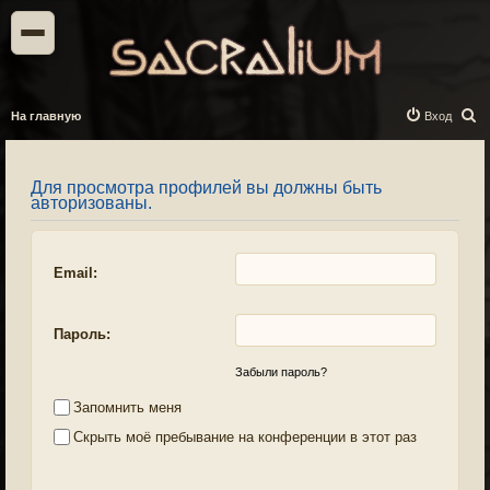
П
На главную
Вход
о
и
Для просмотра профилей вы должны быть
с
авторизованы.
к
Email:
Пароль:
Забыли пароль?
Запомнить меня
Скрыть моё пребывание на конференции в этот раз