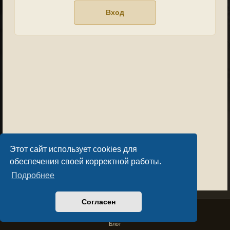
Этот сайт использует cookies для
обеспечения своей корректной работы.
Подробнее
Согласен
Privacy Policy
License Agreement
Copyright © Sacralium Games 2023-
2026
business@sacralium.game
Блог