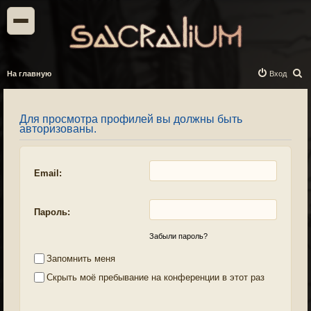
П
На главную
Вход
о
и
Для просмотра профилей вы должны быть
с
авторизованы.
к
Email:
Пароль:
Забыли пароль?
Запомнить меня
Скрыть моё пребывание на конференции в этот раз