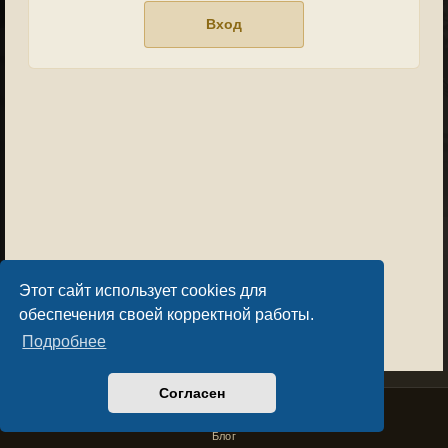
Этот сайт использует cookies для
обеспечения своей корректной работы.
Подробнее
Согласен
Privacy Policy
License Agreement
Copyright © Sacralium Games 2023-
2026
business@sacralium.game
Блог