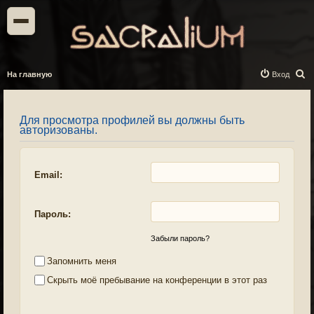
П
На главную
Вход
о
и
Для просмотра профилей вы должны быть
с
авторизованы.
к
Email:
Пароль:
Забыли пароль?
Запомнить меня
Скрыть моё пребывание на конференции в этот раз