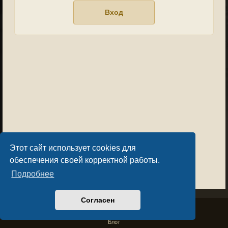
Этот сайт использует cookies для
обеспечения своей корректной работы.
Подробнее
Согласен
Privacy Policy
License Agreement
Copyright © Sacralium Games 2023-
2026
business@sacralium.game
Блог