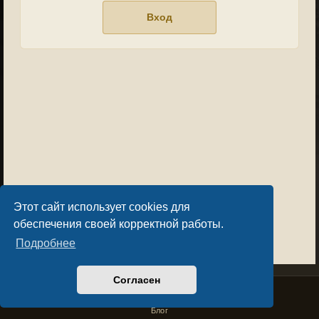
Этот сайт использует cookies для
обеспечения своей корректной работы.
Подробнее
Согласен
Privacy Policy
License Agreement
Copyright © Sacralium Games 2023-
2026
business@sacralium.game
Блог