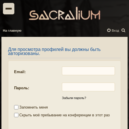
П
На главную
Вход
о
и
Для просмотра профилей вы должны быть
с
авторизованы.
к
Email:
Пароль:
Забыли пароль?
Запомнить меня
Скрыть моё пребывание на конференции в этот раз