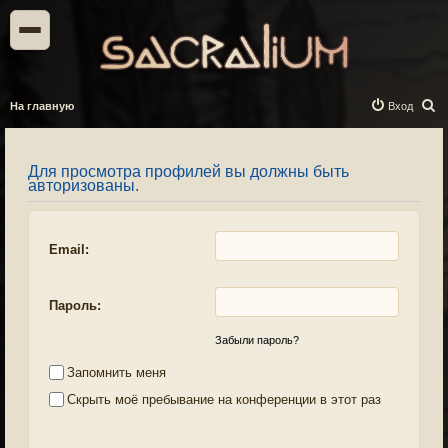
П
На главную
Вход
о
и
Для просмотра профилей вы должны быть
с
авторизованы.
к
Email:
Пароль:
Забыли пароль?
Запомнить меня
Скрыть моё пребывание на конференции в этот раз