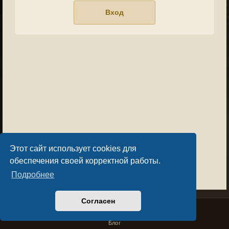
Этот сайт использует cookies для
обеспечения своей корректной работы.
Подробнее
Согласен
Privacy Policy
License Agreement
Copyright © Sacralium Games 2023-
2026
business@sacralium.game
Блог