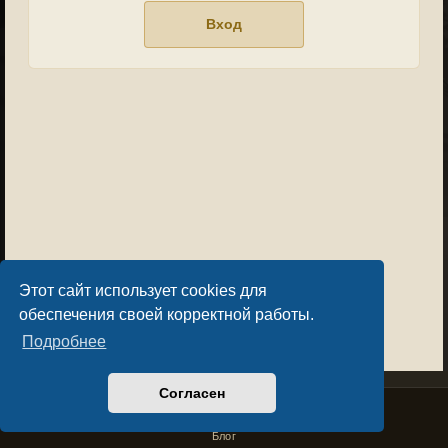
Этот сайт использует cookies для
обеспечения своей корректной работы.
Подробнее
Согласен
Privacy Policy
License Agreement
Copyright © Sacralium Games 2023-
2026
business@sacralium.game
Блог