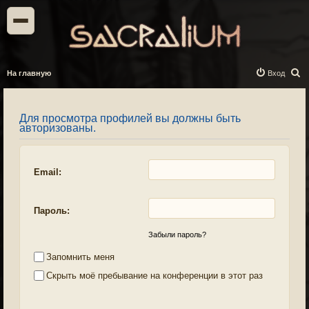
П
На главную
Вход
о
и
Для просмотра профилей вы должны быть
с
авторизованы.
к
Email:
Пароль:
Забыли пароль?
Запомнить меня
Скрыть моё пребывание на конференции в этот раз