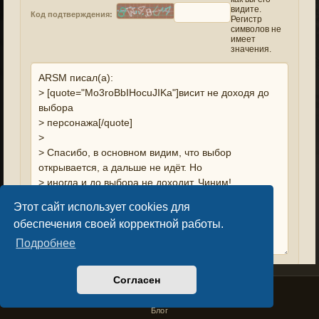
видите.
Код подтверждения:
Регистр
символов не
имеет
значения.
Этот сайт использует cookies для
обеспечения своей корректной работы.
Подробнее
Согласен
Privacy Policy
License Agreement
Copyright © Sacralium Games 2023-
2026
business@sacralium.game
Блог