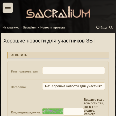
П
На главную
Sacralium
Новости проекта
Вход
о
Хорошие новости для участников ЗБТ
и
с
к
ОТВЕТИТЬ
Имя пользователя:
Заголовок:
Введите код в
точности так,
как вы его
видите.
Код подтверждения:
Регистр