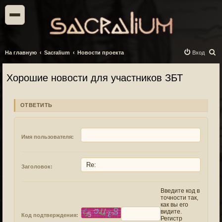
П
На главную
Sacralium
Новости проекта
Вход
о
Хорошие новости для участников ЗБТ
и
с
к
ОТВЕТИТЬ
Имя пользователя:
Заголовок:
Введите код в
точности так,
как вы его
видите.
Код подтверждения:
Регистр