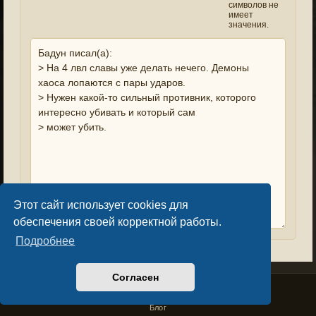
символов не
имеет
значения.
Этот сайт использует cookies для
обеспечения своей корректной работы.
Подробнее
Согласен
Privacy Policy
License Agreement
Copyright © Sacralium Games 2023-
2026
business@sacralium.game
Блог