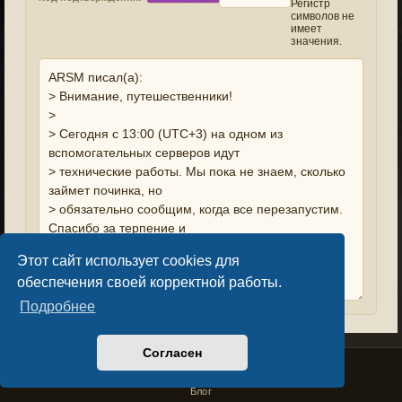
Регистр
символов не
имеет
значения.
Этот сайт использует cookies для
обеспечения своей корректной работы.
Подробнее
Согласен
Privacy Policy
License Agreement
Copyright © Sacralium Games 2023-
2026
business@sacralium.game
Блог