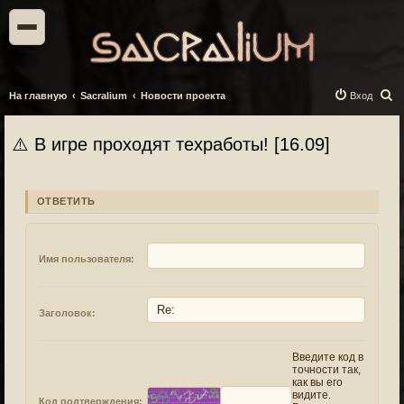
П
На главную
Sacralium
Новости проекта
Вход
о
и
⚠️ В игре проходят техработы! [16.09]
с
к
ОТВЕТИТЬ
Имя пользователя:
Заголовок:
Введите код в
точности так,
как вы его
видите.
Код подтверждения: