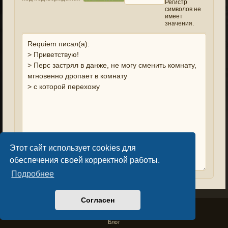
Регистр
символов не
имеет
значения.
Этот сайт использует cookies для
обеспечения своей корректной работы.
Подробнее
Согласен
Privacy Policy
License Agreement
Copyright © Sacralium Games 2023-
2026
business@sacralium.game
Блог