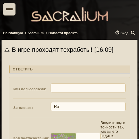
П
На главную
Sacralium
Новости проекта
Вход
о
и
⚠️ В игре проходят техработы! [16.09]
с
к
ОТВЕТИТЬ
Имя пользователя:
Заголовок:
Введите код в
точности так,
как вы его
видите.
Код подтверждения: