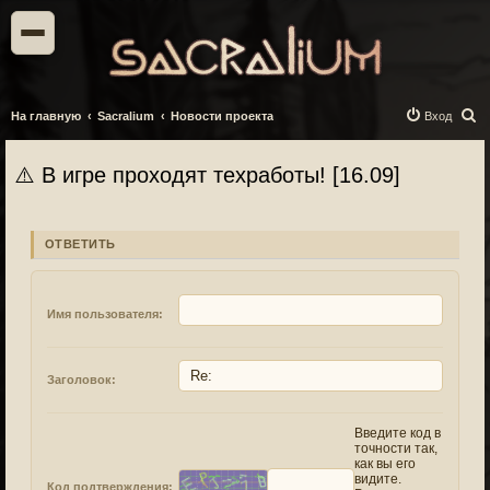
П
На главную
Sacralium
Новости проекта
Вход
о
и
⚠️ В игре проходят техработы! [16.09]
с
к
ОТВЕТИТЬ
Имя пользователя:
Заголовок:
Введите код в
точности так,
как вы его
видите.
Код подтверждения: