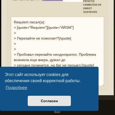
Регистр
символов не
имеет
значения.
Этот сайт использует cookies для
обеспечения своей корректной работы.
Подробнее
Согласен
Privacy Policy
License Agreement
Copyright © Sacralium Games 2023-
2026
business@sacralium.game
Блог