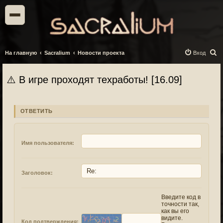
П
На главную
Sacralium
Новости проекта
Вход
о
и
⚠️ В игре проходят техработы! [16.09]
с
к
ОТВЕТИТЬ
Имя пользователя:
Заголовок:
Введите код в
точности так,
как вы его
видите.
Код подтверждения: