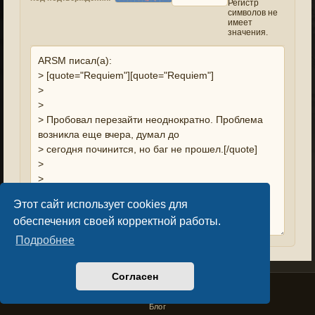
Регистр
символов не
имеет
значения.
Этот сайт использует cookies для
обеспечения своей корректной работы.
Подробнее
Согласен
Privacy Policy
License Agreement
Copyright © Sacralium Games 2023-
2026
business@sacralium.game
Блог