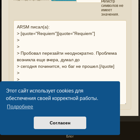
Регистр
символов не
имеет
значения.
Этот сайт использует cookies для
обеспечения своей корректной работы.
Подробнее
Согласен
Privacy Policy
License Agreement
Copyright © Sacralium Games 2023-
2026
business@sacralium.game
Блог