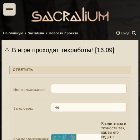
П
На главную
Sacralium
Новости проекта
Вход
о
и
⚠️ В игре проходят техработы! [16.09]
с
к
ОТВЕТИТЬ
Имя пользователя:
Заголовок:
Введите код в
точности так,
как вы его
видите.
Код подтверждения: