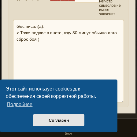
Регистр
символов не
имеет
значения.
Этот сайт использует cookies для
обеспечения своей корректной работы.
Подробнее
Согласен
Privacy Policy
License Agreement
Copyright © Sacralium Games 2023-
2026
business@sacralium.game
Блог