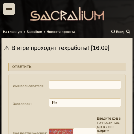
П
На главную
Sacralium
Новости проекта
Вход
о
и
⚠️ В игре проходят техработы! [16.09]
с
к
ОТВЕТИТЬ
Имя пользователя:
Заголовок:
Введите код в
точности так,
как вы его
видите.
Код подтверждения: