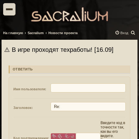
П
На главную
Sacralium
Новости проекта
Вход
о
и
⚠️ В игре проходят техработы! [16.09]
с
к
ОТВЕТИТЬ
Имя пользователя:
Заголовок:
Введите код в
точности так,
как вы его
видите.
Код подтверждения: