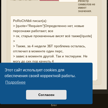
Регистр
символов не
имеет
значения.
Этот сайт использует cookies для
обеспечения своей корректной работы.
Подробнее
Согласен
Privacy Policy
License Agreement
Copyright © Sacralium Games 2023-
2026
business@sacralium.game
Блог