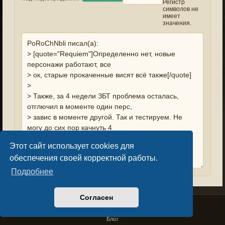
Регистр
символов не
имеет
значения.
Этот сайт использует cookies для
обеспечения своей корректной работы.
Подробнее
Согласен
Privacy Policy
License Agreement
Copyright © Sacralium Games 2023-
2026
business@sacralium.game
Блог