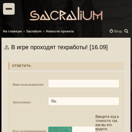
П
На главную
Sacralium
Новости проекта
Вход
о
и
⚠️ В игре проходят техработы! [16.09]
с
к
ОТВЕТИТЬ
Имя пользователя:
Заголовок:
Введите код в
точности так,
как вы его
видите.
Код подтверждения: