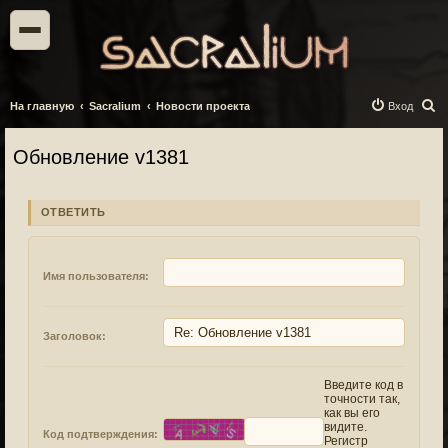
П
На главную
Sacralium
Новости проекта
Вход
о
Обновление v1381
и
с
к
ОТВЕТИТЬ
Имя пользователя:
Заголовок:
Введите код в
точности так,
как вы его
видите.
Код подтверждения:
Регистр