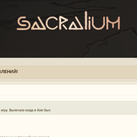
ВЛЕНИЙ!
игру. Вылетало когда в бою был.