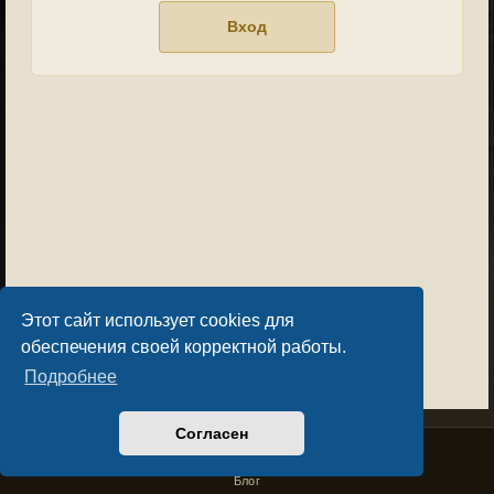
Этот сайт использует cookies для
обеспечения своей корректной работы.
Подробнее
Согласен
Privacy Policy
License Agreement
Copyright © Sacralium Games 2023-
2026
business@sacralium.game
Блог