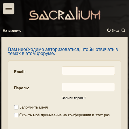
П
На главную
Вход
о
и
Вам необходимо авторизоваться, чтобы отвечать в
с
темах в этом форуме.
к
Email:
Пароль:
Забыли пароль?
Запомнить меня
Скрыть моё пребывание на конференции в этот раз