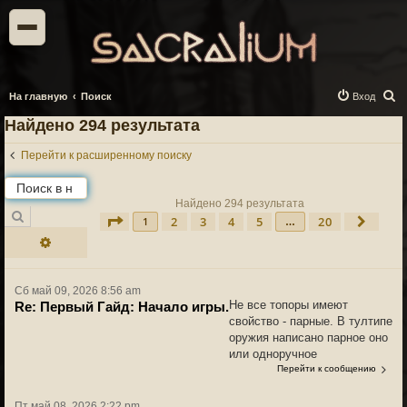
П
На главную
Поиск
Вход
о
Найдено 294 результата
и
Перейти к расширенному поиску
с
к
Найдено 294 результата
Поиск
2
3
4
5
20
Страница
1
из
20
След.
1
…
Расширенный поиск
Сб май 09, 2026 8:56 am
Не все топоры имеют
Re: Первый Гайд: Начало игры.
свойство - парные. В тултипе
оружия написано парное оно
или одноручное
Перейти к сообщению
Пт май 08, 2026 2:22 pm