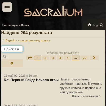
П
На главную
Поиск
Вход
о
Найдено 294 результата
и
Перейти к расширенному поиску
с
к
Найдено 294 результата
Поиск
2
3
4
5
20
Страница
1
из
20
След.
1
…
Расширенный поиск
Сб май 09, 2026 8:56 am
Не все топоры имеют
Re: Первый Гайд: Начало игры.
свойство - парные. В тултипе
оружия написано парное оно
или одноручное
Перейти к сообщению
Пт май 08, 2026 2:22 pm