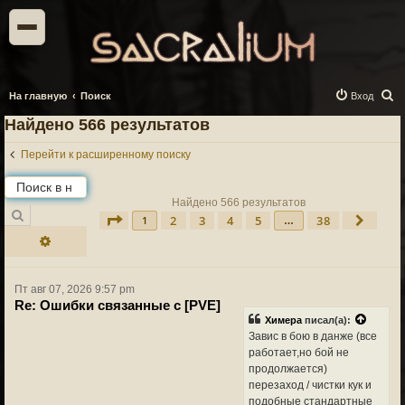
П
На главную
Поиск
Вход
о
Найдено 566 результатов
и
Перейти к расширенному поиску
с
к
Найдено 566 результатов
Поиск
2
3
4
5
38
Страница
1
из
38
След.
1
…
Расширенный поиск
Пт авг 07, 2026 9:57 pm
Re: Ошибки связанные с [PVE]
Химера
писал(а):
Завис в бою в данже (все
работает,но бой не
продолжается)
перезаход / чистки кук и
подобные стандартные