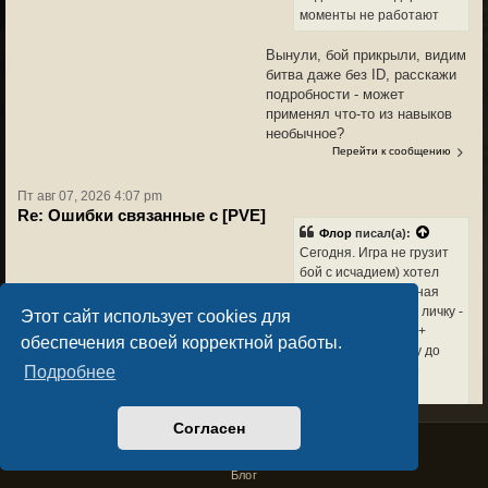
моменты не работают
Вынули, бой прикрыли, видим
битва даже без ID, расскажи
подробности - может
применял что-то из навыков
необычное?
Перейти к сообщению
Пт авг 07, 2026 4:07 pm
Re: Ошибки связанные с [PVE]
Флор
писал(а):
Сегодня. Игра не грузит
бой с исчадием) хотел
залететь бесконечная
загрузка боя(через личку -
Этот сайт использует cookies для
74к хп было у него)+
обеспечения своей корректной работы.
нельзя войти в игру до
тех пор пока его не
Подробнее
слили))
Согласен
Это вроде поправили сегодня,
Privacy Policy
License Agreement
если ещё будет, пиши (можно
Copyright © Sacralium Games 2023-
2026
business@sacralium.game
в личку в игре тоже или в
Блог
телегу)