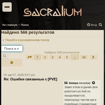
П
На главную
Поиск
Вход
о
Найдено 566 результатов
и
Перейти к расширенному поиску
с
к
Найдено 566 результатов
Поиск
2
3
4
5
38
Страница
1
из
38
След.
1
…
Расширенный поиск
Пт авг 07, 2026 9:57 pm
Re: Ошибки связанные с [PVE]
Химера
писал(а):
Завис в бою в данже (все
работает,но бой не
продолжается)
перезаход / чистки кук и
подобные стандартные