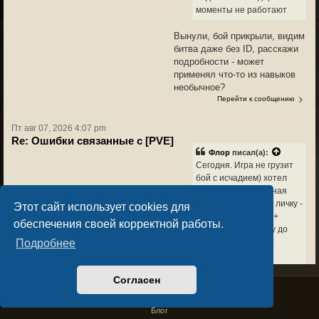
моменты не работают
Вынули, бой прикрыли, видим
битва даже без ID, расскажи
подробности - может
применял что-то из навыков
необычное?
Перейти к сообщению
Пт авг 07, 2026 4:07 pm
Re: Ошибки связанные с [PVE]
Флор
писал(а):
Сегодня. Игра не грузит
бой с исчадием) хотел
залететь бесконечная
загрузка боя(через личку -
Этот сайт использует cookies для
74к хп было у него)+
обеспечения своей корректной работы.
нельзя войти в игру до
тех пор пока его не
Подробнее
слили))
Согласен
Это вроде поправили сегодня,
Privacy Policy
License Agreement
если ещё будет, пиши (можно
Copyright © Sacralium Games 2023-
2026
business@sacralium.game
в личку в игре тоже или в
Блог
телегу)