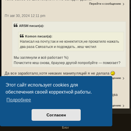
Перейти к сообщению
Пт авг 30, 2024 12:11 pm
ARSM писал(а):
Komon писал(а):
Написал на почту,так и не конектится,не прокатило нажать
два раза Связаться и подождать...кеш чистил
Мы заглянули и всё работает %)
Почистите кеш снова, браузер другой попробуйте — помогает?
Да все заработало,хотя никаких манипуляций я не делала
Перейти к сообщению
Этот сайт использует cookies для
Чт авг 29, 2024 2:36 pm
обеспечения своей корректной работы.
Написал на почту,так и не конектится,не прокатило нажать два
Подробнее
раза Связаться и подождать...кеш чистил
Перейти к сообщению
Согласен
Privacy Policy
License Agreement
Чт авг 29, 2024 1:54 pm
Copyright © Sacralium Games 2023-
2026
Все равно не заходит в игру,так же на выборе персонажах
business@sacralium.game
Связаться не работает!
Блог