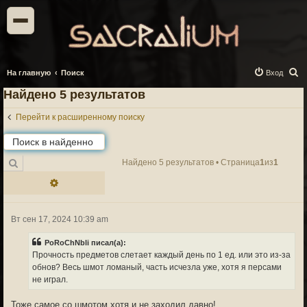
П
На главную
Поиск
Вход
о
Найдено 5 результатов
и
Перейти к расширенному поиску
с
к
Поиск
Найдено 5 результатов • Страница
1
из
1
Расширенный поиск
Вт сен 17, 2024 10:39 am
PoRoChNbli писал(а):
Прочность предметов слетает каждый день по 1 ед. или это из-за
обнов? Весь шмот ломаный, часть исчезла уже, хотя я персами
не играл.
Тоже самое со шмотом,хотя и не заходил давно!