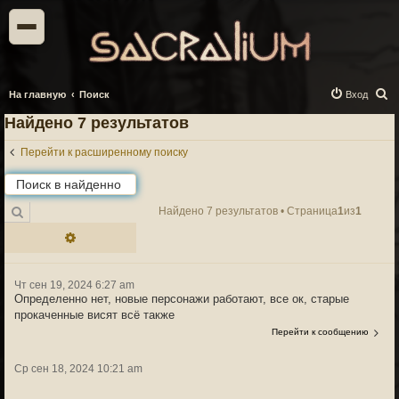
П
На главную
Поиск
Вход
о
Найдено 7 результатов
и
Перейти к расширенному поиску
с
к
Поиск
Найдено 7 результатов • Страница
1
из
1
Расширенный поиск
Чт сен 19, 2024 6:27 am
Определенно нет, новые персонажи работают, все ок, старые
прокаченные висят всё также
Перейти к сообщению
Ср сен 18, 2024 10:21 am