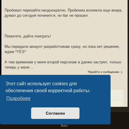
Пробовал перезайти неоднократно. Проблема возникла еще вчера,
думал до сегодня починится, но баг не прошел.
Помогите, дайте поиграть!
Мы передали аккаунт разработчикам сразу, но пока нет решения,
ждем *YES*
А тем временем у меня второй персонаж в данже застрял, только
теперь у меня ...
Перейти к сообщению
Этот сайт использует cookies для
Вт сен 17, 2024 9:23 am
обеспечения своей корректной работы.
Requiem писал(а):
Подробнее
ARSM писал(а):
Согласен
Requiem писал(а):
Privacy Policy
License Agreement
Copyright © Sacralium Games 2023-
2026
Приветствую!
business@sacralium.game
Перс застрял в данже, не могу сменить комнату,
Блог