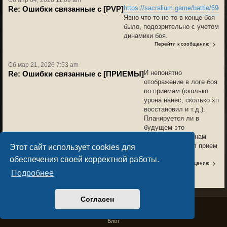
Сб апр 04, 2026 11:09 am
https://sacralium.game/battle/69
Re: Ошибки связанные с [PVP]
Явно что-то не то в конце боя
было, подозрительно с учетом
динамики боя.
Перейти к сообщению
Сб мар 21, 2026 7:53 am
И непонятно
Re: Ошибки связанные с [ПРИЕМЫ]
отображение в логе боя
по приемам (сколько
урона нанес, сколько хп
восстановил и т.д.).
Планируется ли в
будущем это
исправлять или нам
гадать, сработал прием
Этот сайт использует cookies для
или нет..
обеспечения своей корректной работы.
Перейти к сообщению
Подробнее
Сб мар 21, 2026 7:49 am
2 приема за ход нельзя
Re: Ошибки связанные с [ПРИЕМЫ]
Согласен
использовать, даже
Privacy Policy
License Agreement
Copyright © Sacralium Games 2023-
2026
если дух позволяет..так
business@sacralium.game
задумано или ошибка?
Блог