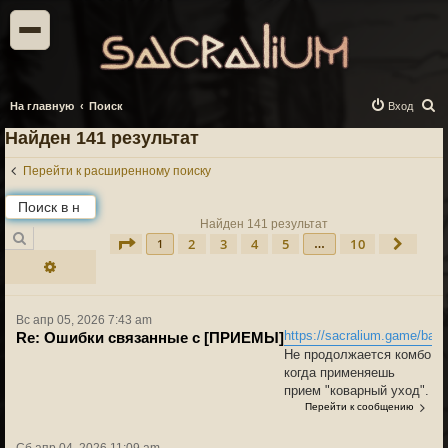
П
На главную
Поиск
Вход
о
Найден 141 результат
и
Перейти к расширенному поиску
с
к
Найден 141 результат
Поиск
2
3
4
5
10
Страница
1
из
10
След.
1
…
Расширенный поиск
Вс апр 05, 2026 7:43 am
https://sacralium.game/bat
Re: Ошибки связанные с [ПРИЕМЫ]
Не продолжается комбо
когда применяешь
прием "коварный уход".
Перейти к сообщению