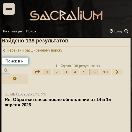
П
На главную
Поиск
Вход
о
Найдено 138 результатов
и
Перейти к расширенному поиску
с
к
Найдено 138 результатов
Поиск
2
3
4
5
10
Страница
1
из
10
След.
1
…
Расширенный поиск
Сб май 16, 2026 1:41 pm
Re: Обратная связь после обновлений от 14 и 15
апреля 2026