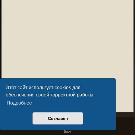
Этот сайт использует cookies для
обеспечения своей корректной работы.
Подробнее
Согласен
Privacy Policy
License Agreement
Copyright © Sacralium Games 2023-
2026
business@sacralium.game
Блог