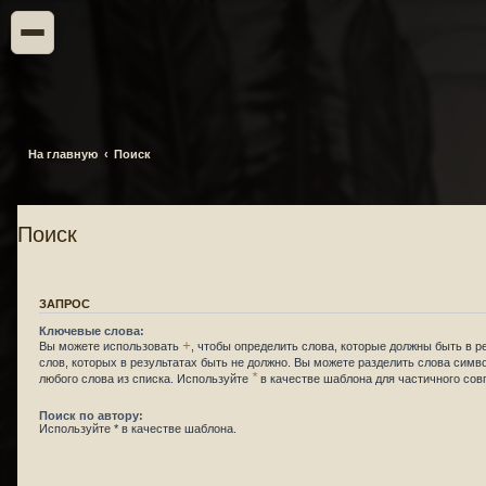
На главную
Поиск
Поиск
ЗАПРОС
Ключевые слова:
+
Вы можете использовать
, чтобы определить слова, которые должны быть в р
слов, которых в результатах быть не должно. Вы можете разделить слова сим
*
любого слова из списка. Используйте
в качестве шаблона для частичного сов
Поиск по автору:
Используйте * в качестве шаблона.