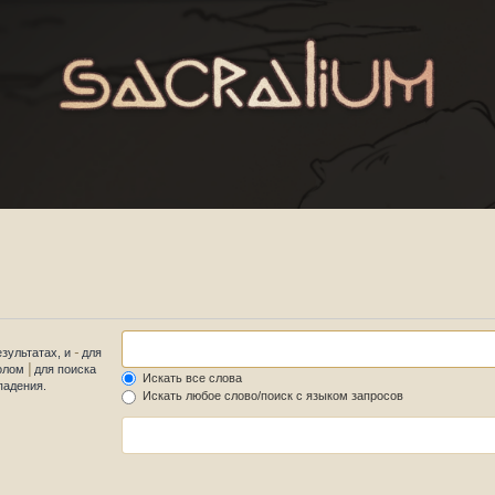
-
езультатах, и
для
|
волом
для поиска
Искать все слова
падения.
Искать любое слово/поиск с языком запросов