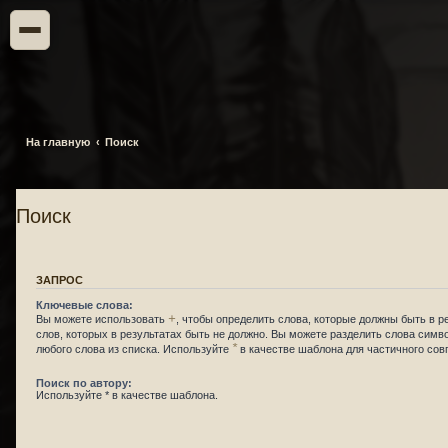
На главную
Поиск
Поиск
ЗАПРОС
Ключевые слова:
+
Вы можете использовать
, чтобы определить слова, которые должны быть в р
слов, которых в результатах быть не должно. Вы можете разделить слова сим
*
любого слова из списка. Используйте
в качестве шаблона для частичного сов
Поиск по автору:
Используйте * в качестве шаблона.