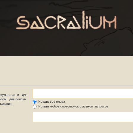
-
езультатах, и
для
|
волом
для поиска
Искать все слова
падения.
Искать любое слово/поиск с языком запросов