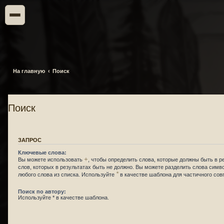
На главную
Поиск
Поиск
ЗАПРОС
Ключевые слова:
+
Вы можете использовать
, чтобы определить слова, которые должны быть в р
слов, которых в результатах быть не должно. Вы можете разделить слова сим
*
любого слова из списка. Используйте
в качестве шаблона для частичного сов
Поиск по автору:
Используйте * в качестве шаблона.