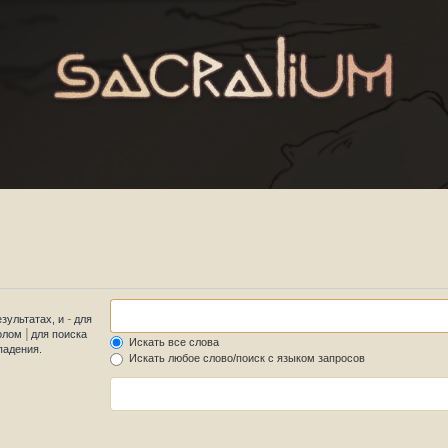
-
езультатах, и
для
|
волом
для поиска
Искать все слова
падения.
Искать любое слово/поиск с языком запросов