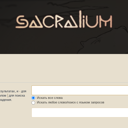
-
езультатах, и
для
|
волом
для поиска
Искать все слова
падения.
Искать любое слово/поиск с языком запросов