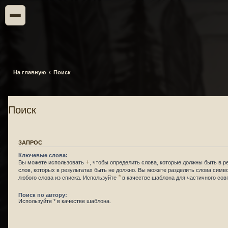
На главную
Поиск
Поиск
ЗАПРОС
Ключевые слова:
+
Вы можете использовать
, чтобы определить слова, которые должны быть в р
слов, которых в результатах быть не должно. Вы можете разделить слова сим
*
любого слова из списка. Используйте
в качестве шаблона для частичного сов
Поиск по автору:
Используйте * в качестве шаблона.