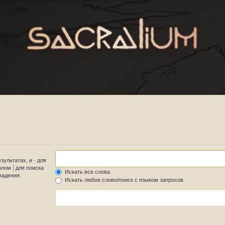
-
езультатах, и
для
|
волом
для поиска
Искать все слова
падения.
Искать любое слово/поиск с языком запросов