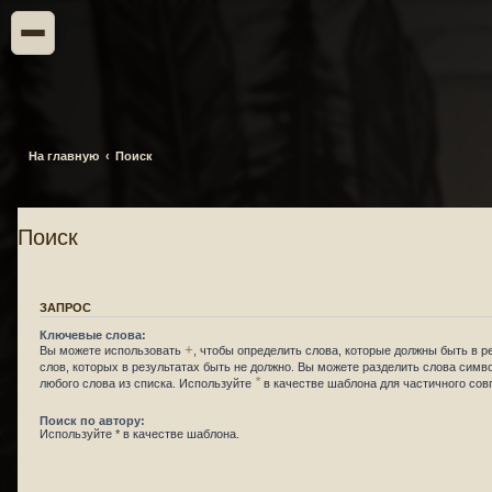
На главную
Поиск
Поиск
ЗАПРОС
Ключевые слова:
+
Вы можете использовать
, чтобы определить слова, которые должны быть в р
слов, которых в результатах быть не должно. Вы можете разделить слова сим
*
любого слова из списка. Используйте
в качестве шаблона для частичного сов
Поиск по автору:
Используйте * в качестве шаблона.