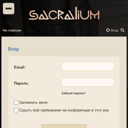
П
На главную
Вход
о
и
Вход
с
к
Email:
Пароль:
Забыли пароль?
Запомнить меня
Скрыть моё пребывание на конференции в этот раз