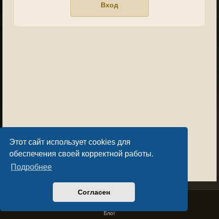
Этот сайт использует cookies для
обеспечения своей корректной работы.
Подробнее
Согласен
Privacy Policy
License Agreement
Copyright © Sacralium Games 2023-
2026
business@sacralium.game
Блог